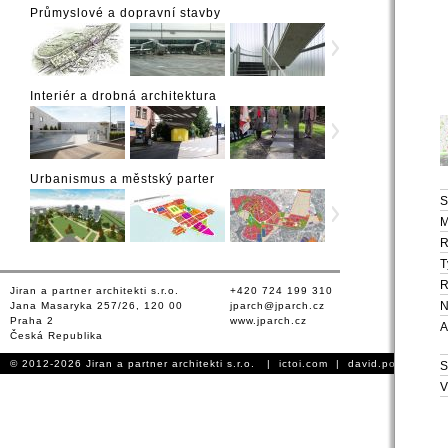
Průmyslové a dopravní stavby
Interiér a drobná architektura
Urbanismus a městský parter
S
M
T
R
Jiran a partner architekti s.r.o.
+420 724 199 310
N
Jana Masaryka 257/26, 120 00
jparch@jparch.cz
Praha 2
www.jparch.cz
A
Česká Republika
© 2012-2026 Jiran a partner architekti s.r.o. |
ictoi.com
|
david.podhursky.
S
V