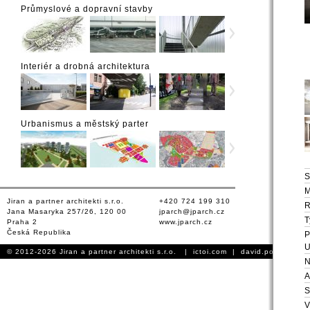
Průmyslové a dopravní stavby
Interiér a drobná architektura
Urbanismus a městský parter
S
M
Jiran a partner architekti s.r.o.
+420 724 199 310
Jana Masaryka 257/26, 120 00
jparch@jparch.cz
T
Praha 2
www.jparch.cz
Česká Republika
P
U
© 2012-2026 Jiran a partner architekti s.r.o. |
ictoi.com
|
david.podhursky.
N
A
S
V