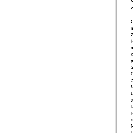
S
V
n
ř
n
k
p
5
2
ř
U
s
k
r
r
N