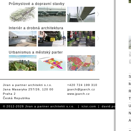
Průmyslové a dopravní stavby
Interiér a drobná architektura
Urbanismus a městský parter
S
M
Jiran a partner architekti s.r.o.
+420 724 199 310
Jana Masaryka 257/26, 120 00
jparch@jparch.cz
Praha 2
www.jparch.cz
Česká Republika
T
U
© 2012-2026 Jiran a partner architekti s.r.o. |
ictoi.com
|
david.podhursky.
N
A