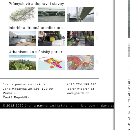
Průmyslové a dopravní stavby
Interiér a drobná architektura
Urbanismus a městský parter
S
Jiran a partner architekti s.r.o.
+420 724 199 310
M
Jana Masaryka 257/26, 120 00
jparch@jparch.cz
Praha 2
www.jparch.cz
Česká Republika
T
© 2012-2026 Jiran a partner architekti s.r.o. |
ictoi.com
|
david.podhursky.
P
U
N
A