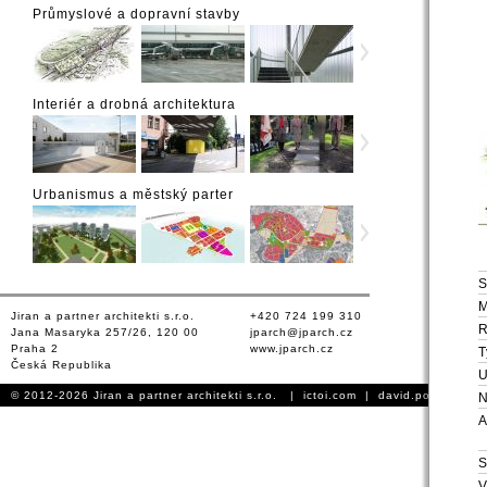
Průmyslové a dopravní stavby
Interiér a drobná architektura
Urbanismus a městský parter
S
M
Jiran a partner architekti s.r.o.
+420 724 199 310
Jana Masaryka 257/26, 120 00
jparch@jparch.cz
Praha 2
www.jparch.cz
T
Česká Republika
U
© 2012-2026 Jiran a partner architekti s.r.o. |
ictoi.com
|
david.podhursky.
N
A
S
V