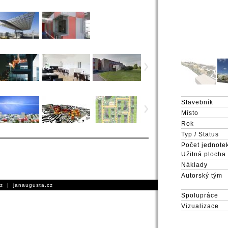
Stavebník
Místo
Rok
Typ / Status
Počet jednotek
Užitná plocha
Náklady
Autorský tým
cz
|
janaugusta.cz
Spolupráce
Vizualizace