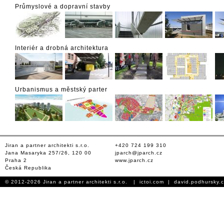
Průmyslové a dopravní stavby
Interiér a drobná architektura
Urbanismus a městský parter
Jiran a partner architekti s.r.o.
+420 724 199 310
Jana Masaryka 257/26, 120 00
jparch@jparch.cz
Praha 2
www.jparch.cz
Česká Republika
© 2012-2026 Jiran a partner architekti s.r.o. |
ictoi.com
|
david.podhursky.