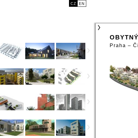
CZ
EN
OBYTNÝ
Praha – Č